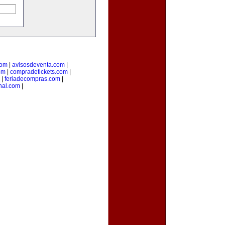
com
|
avisosdeventa.com
|
om
|
compradetickets.com
|
|
feriadecompras.com
|
anal.com
|