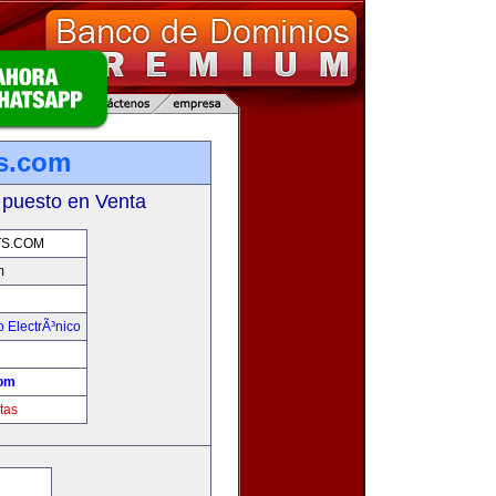
s.com
 puesto en Venta
S.COM
m
 ElectrÃ³nico
!
com
tas