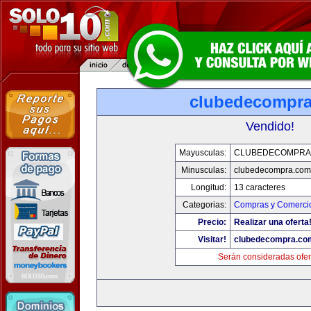
clubedecompr
Vendido!
Mayusculas:
CLUBEDECOMPRA
Minusculas:
clubedecompra.com
Longitud:
13 caracteres
Categorias:
Compras y Comercio
Precio:
Realizar una oferta
Visitar!
clubedecompra.co
Serán consideradas ofer