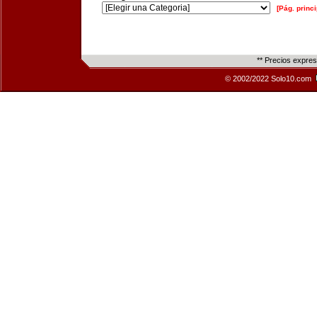
[Pág. princi
** Precios expre
© 2002/2022 Solo10.com