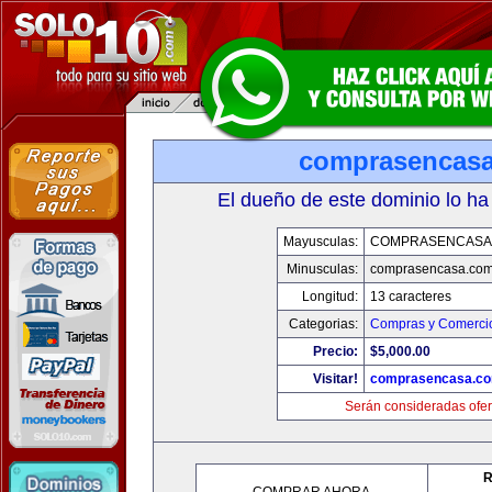
comprasencas
El dueño de este dominio lo ha
Mayusculas:
COMPRASENCASA
Minusculas:
comprasencasa.co
Longitud:
13 caracteres
Categorias:
Compras y Comercio
Precio:
$5,000.00
Visitar!
comprasencasa.c
Serán consideradas ofer
R