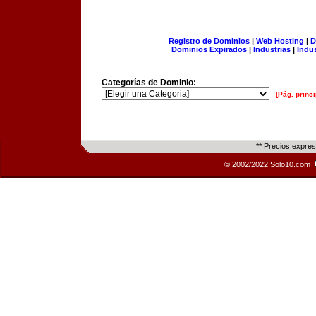
Registro de Dominios
|
Web Hosting
|
D
Dominios Expirados
|
Industrias
|
Indu
Categorías de Dominio:
[Pág. princi
** Precios expre
© 2002/2022 Solo10.com