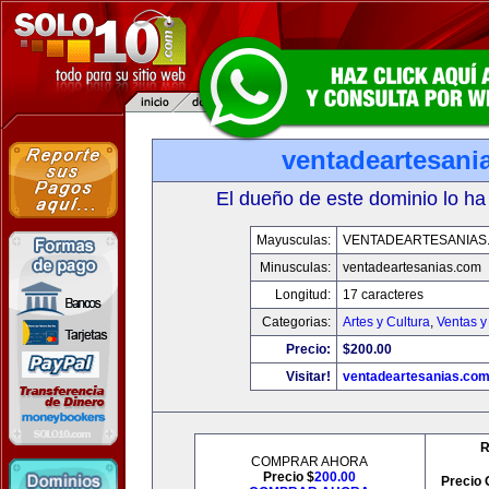
ventadeartesani
El dueño de este dominio lo ha
Mayusculas:
VENTADEARTESANIAS
Minusculas:
ventadeartesanias.com
Longitud:
17 caracteres
Categorias:
Artes y Cultura
,
Ventas y
Precio:
$200.00
Visitar!
ventadeartesanias.co
R
COMPRAR AHORA
Precio $
200.00
Precio 