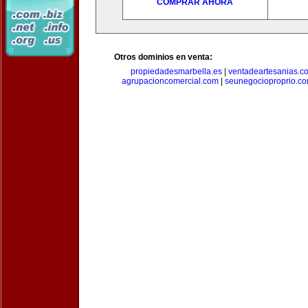
COMPRAR AHORA
Otros dominios en venta:
propiedadesmarbella.es
|
ventadeartesanias.c
agrupacioncomercial.com
|
seunegocioproprio.c