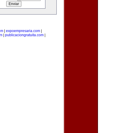
om
|
expoempresaria.com
|
om
|
publicaciongratuita.com
|