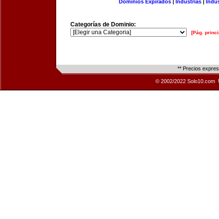
Dominios Expirados
|
Industrias
|
Indu
Categorías de Dominio:
[Pág. princi
** Precios expre
© 2002/2022 Solo10.com