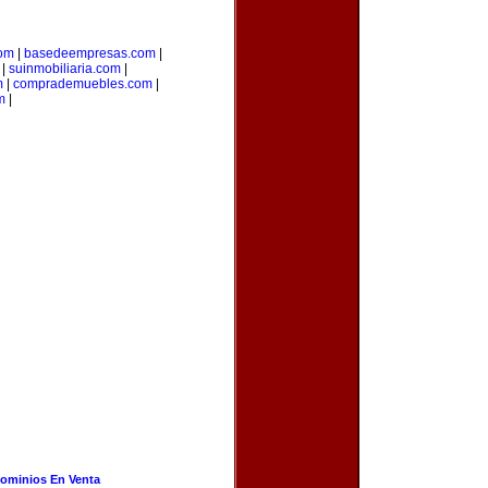
com
|
basedeempresas.com
|
|
suinmobiliaria.com
|
m
|
comprademuebles.com
|
m
|
ominios En Venta