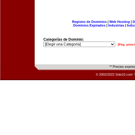
Registro de Dominios
|
Web Hosting
|
D
Dominios Expirados
|
Industrias
|
Indu
Categorías de Dominio:
[Pág. princi
** Precios expre
© 2002/2022 Solo10.com