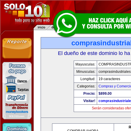
comprasindustria
El dueño de este dominio lo ha
Mayusculas:
COMPRASINDUSTR
Minusculas:
comprasindustriale
Longitud:
19 caracteres
Categorias:
Compras y Comercio
Precio:
$899.00
Visitar!
comprasindustrial
Serán consideradas ofer
R