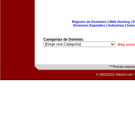
Registro de Dominios
|
Web Hosting
|
D
Dominios Expirados
|
Industrias
|
Indu
Categorías de Dominio:
[Pág. princi
** Precios expre
© 2002/2022 Solo10.com