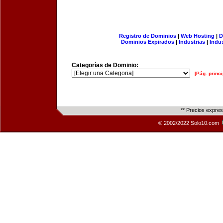
Registro de Dominios
|
Web Hosting
|
D
Dominios Expirados
|
Industrias
|
Indu
Categorías de Dominio:
[Pág. princi
** Precios expre
© 2002/2022 Solo10.com