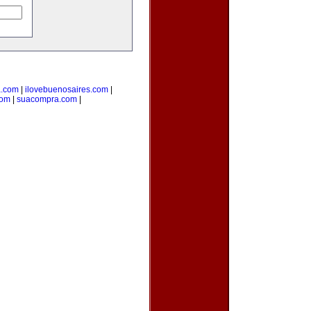
a.com
|
ilovebuenosaires.com
|
com
|
suacompra.com
|