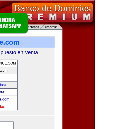
ce.com
 puesto en Venta
INCE.COM
e.com
ios)
rta!
ce.com
tas