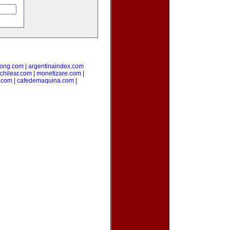
ong.com
|
argentinaindex.com
chilear.com
|
monetizare.com
|
o.com
|
cafedemaquina.com
|