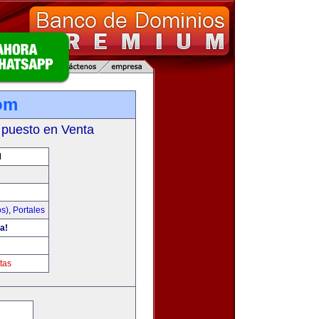
om
 puesto en Venta
M
os)
,
Portales
a!
tas