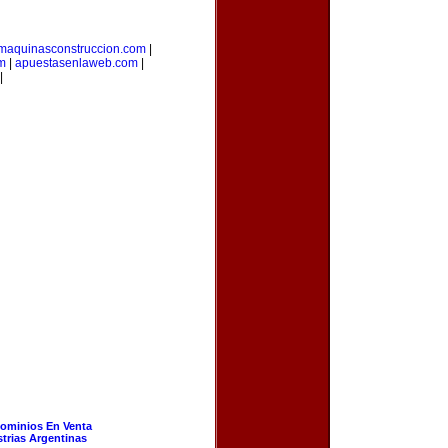
maquinasconstruccion.com
|
om
|
apuestasenlaweb.com
|
|
ominios En Venta
strias Argentinas