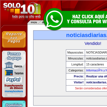
noticiasdiaria
Vendido!
Mayusculas:
NOTICIASDIAR
Minusculas:
noticiasdiarias
Longitud:
15 caracteres
Categorias:
InformaciÃ³n y N
Precio:
Realizar una of
Visitar!
noticiasdiaria
Serán consideradas ofer