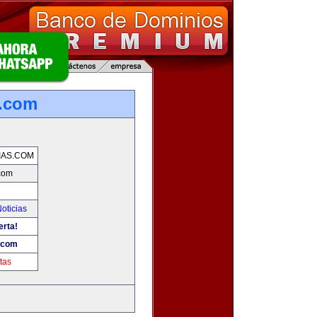
s.com
IAS.COM
.com
oticias
erta!
s.com
tas