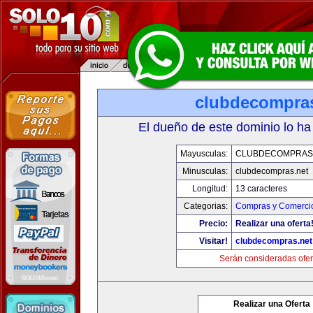
clubdecompras
El dueño de este dominio lo ha
Mayusculas:
CLUBDECOMPRAS
Minusculas:
clubdecompras.net
Longitud:
13 caracteres
Categorias:
Compras y Comercio
Precio:
Realizar una oferta
Visitar!
clubdecompras.net
Serán consideradas ofer
Realizar una Oferta