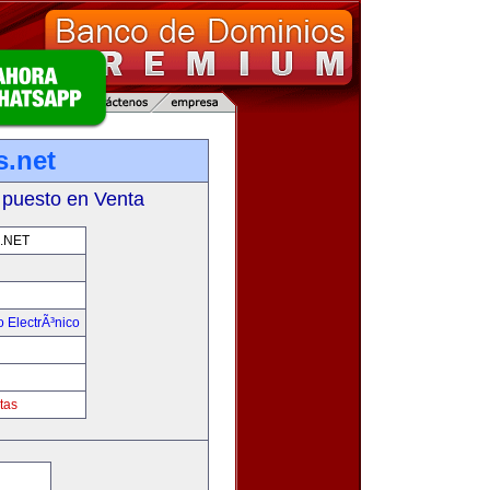
.net
 puesto en Venta
.NET
 ElectrÃ³nico
!
tas