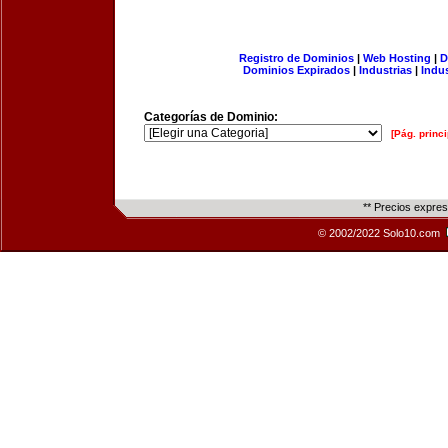
Registro de Dominios
|
Web Hosting
|
D
Dominios Expirados
|
Industrias
|
Indu
Categorías de Dominio:
[Pág. princi
** Precios expre
© 2002/2022 Solo10.com