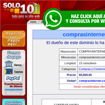
comprasinterne
El dueño de este dominio lo ha
Mayusculas:
COMPRASINTERNE
Minusculas:
comprasinternet.co
Longitud:
15 caracteres
Categorias:
Compras y Comercio
Precio:
$5,000.00
Visitar!
comprasinternet.c
Serán consideradas ofer
R