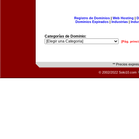
Registro de Dominios
|
Web Hosting
|
D
Dominios Expirados
|
Industrias
|
Indu
Categorías de Dominio:
[Pág. princi
** Precios expre
© 2002/2022 Solo10.com