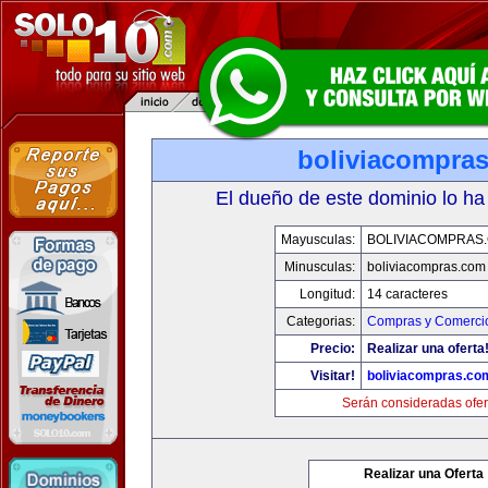
boliviacompra
El dueño de este dominio lo ha
Mayusculas:
BOLIVIACOMPRAS
Minusculas:
boliviacompras.com
Longitud:
14 caracteres
Categorias:
Compras y Comercio
Precio:
Realizar una oferta
Visitar!
boliviacompras.co
Serán consideradas ofer
Realizar una Oferta