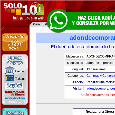
adondecompra
El dueño de este dominio lo ha
Mayusculas:
ADONDECOMPRAR
Minusculas:
adondecomprar.co
Longitud:
13 caracteres
Categorias:
Compras y Comercio
Precio:
Realizar una oferta
Visitar!
adondecomprar.co
Serán consideradas ofer
Realizar una Oferta