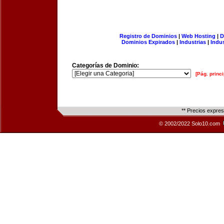
Registro de Dominios
|
Web Hosting
|
D
Dominios Expirados
|
Industrias
|
Indu
Categorías de Dominio:
[Pág. princi
** Precios expre
© 2002/2022 Solo10.com