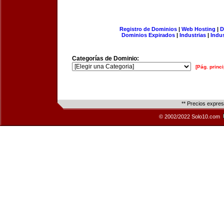
Registro de Dominios
|
Web Hosting
|
D
Dominios Expirados
|
Industrias
|
Indu
Categorías de Dominio:
[Pág. princi
** Precios expre
© 2002/2022 Solo10.com