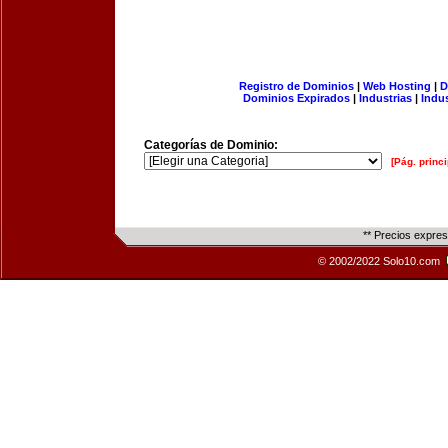
Registro de Dominios
|
Web Hosting
|
D
Dominios Expirados
|
Industrias
|
Indu
Categorías de Dominio:
[Pág. princi
** Precios expre
© 2002/2022 Solo10.com