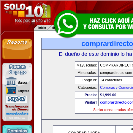
comprardirect
El dueño de este dominio lo ha
Mayusculas:
COMPRARDIRECT
Minusculas:
comprardirecto.com
Longitud:
14 caracteres
Categorias:
Compras y Comercio
Precio:
$1,999.00
Visitar!
comprardirecto.co
Serán consideradas ofer
R