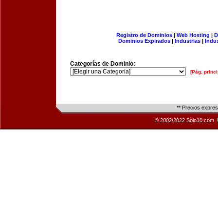
Registro de Dominios
|
Web Hosting
|
D
Dominios Expirados
|
Industrias
|
Indu
Categorías de Dominio:
[Pág. princi
** Precios expre
© 2002/2022 Solo10.com