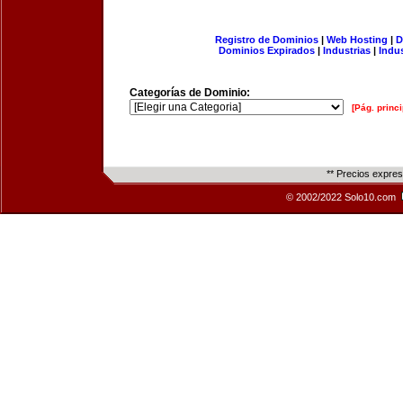
Registro de Dominios
|
Web Hosting
|
D
Dominios Expirados
|
Industrias
|
Indu
Categorías de Dominio:
[Pág. princi
** Precios expre
© 2002/2022 Solo10.com